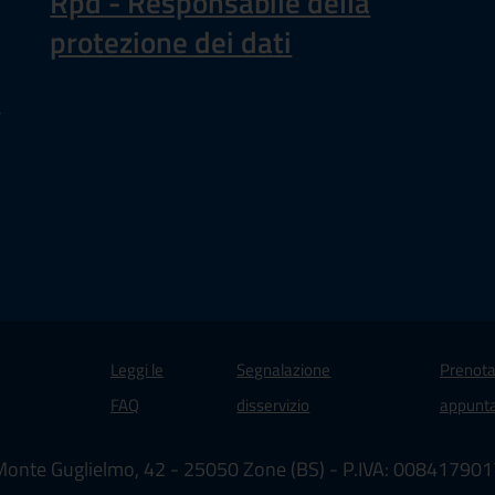
Rpd - Responsabile della
protezione dei dati
a
Leggi le
Segnalazione
Prenota
 in un'altra scheda).
FAQ
disservizio
appunt
Monte Guglielmo, 42 - 25050 Zone (BS) - P.IVA: 00841790