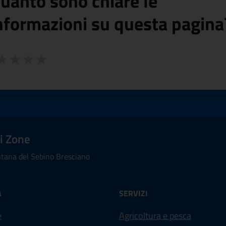
uanto sono chiare le
nformazioni su questa pagina
 da 1 a 5 stelle la pagina
ta 1 stelle su 5
aluta 2 stelle su 5
Valuta 3 stelle su 5
Valuta 4 stelle su 5
Valuta 5 stelle su 5
i Zone
ana del Sebino Bresciano
À
SERVIZI
e
Agricoltura e pesca