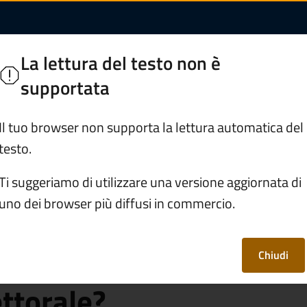
 la residenza dovrò 
La lettura del testo non è
sciano
supportata
Servizi
Vivere Zone
Il tuo browser non supporta la lettura automatica del
testo.
rafe e stato civile
Ti suggeriamo di utilizzare una versione aggiornata di
uno dei browser più diffusi in commercio.
ito la residenza
rilascio di una
Chiudi
ttorale?