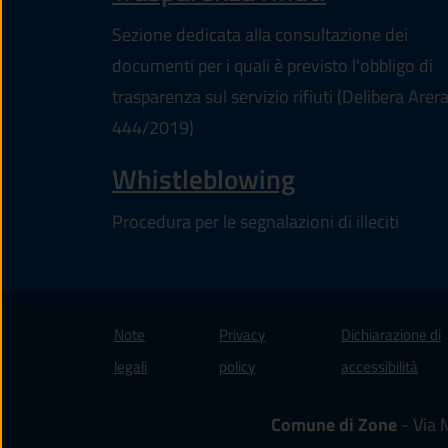
Sezione dedicata alla consultazione dei
documenti per i quali è previsto l'obbligo di
trasparenza sul servizio rifiuti (Delibera Arer
444/2019)
Whistleblowing
Procedura per le segnalazioni di illeciti
Note
Privacy
Dichiarazione di
(apre
legali
policy
accessibilità
Comune di Zone
- Via 