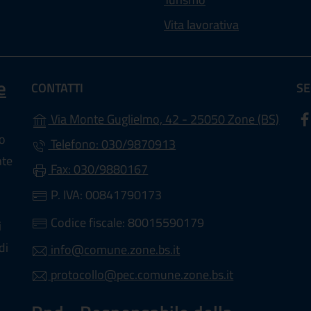
Vita lavorativa
e
CONTATTI
SE
(apre 
Via Monte Guglielmo, 42 - 25050 Zone (BS)
lo
Telefono: 030/9870913
nte
Fax: 030/9880167
P. IVA: 00841790173
Codice fiscale: 80015590179
i
di
info@comune.zone.bs.it
protocollo@pec.comune.zone.bs.it