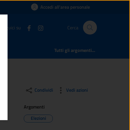
chiedere il rilascio 
Accedi all'area personale
Seguici su
Cerca
Tutti gli argomenti...
Condividi
Vedi azioni
Argomenti
Elezioni