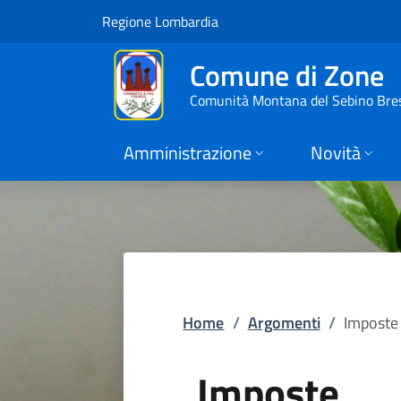
Imposte | Comune d
Vai al contenuto principale
(apre in un'altra scheda).
Regione Lombardia
Comune di Zone
Comunità Montana del Sebino Bre
Amministrazione
Novità
Home
/
Argomenti
/
Imposte
Imposte