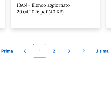
IBAN - Elenco aggiornato
20.04.2026.pdf (40 KB)
Prima
1
2
3
Ultima
Pagina
Pagina precedente
Pagina
Pagina
Pagina
Pagina succes
Pagi