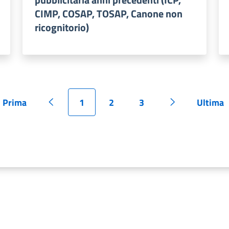
CIMP, COSAP, TOSAP, Canone non
ricognitorio)
Prima
1
2
3
Ultima
Pagina
Pagina precedente
Pagina
Pagina
Pagina
Pagina succes
Pagi