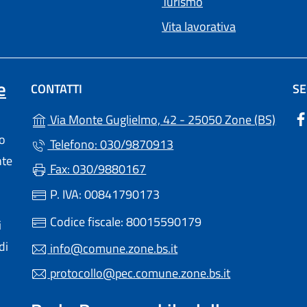
Turismo
Vita lavorativa
e
CONTATTI
SE
(apre 
Via Monte Guglielmo, 42 - 25050 Zone (BS)
lo
Telefono: 030/9870913
nte
Fax: 030/9880167
P. IVA: 00841790173
Codice fiscale: 80015590179
i
di
info@comune.zone.bs.it
protocollo@pec.comune.zone.bs.it