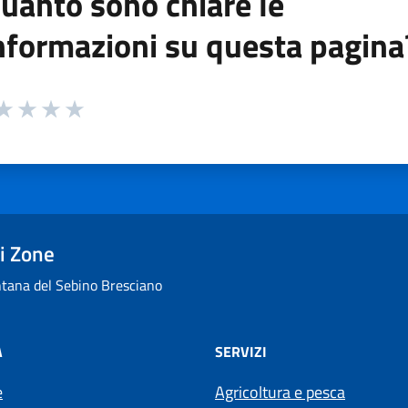
uanto sono chiare le
nformazioni su questa pagina
 da 1 a 5 stelle la pagina
ta 1 stelle su 5
aluta 2 stelle su 5
Valuta 3 stelle su 5
Valuta 4 stelle su 5
Valuta 5 stelle su 5
i Zone
ana del Sebino Bresciano
À
SERVIZI
e
Agricoltura e pesca