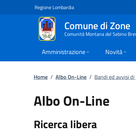
Bandi ed avvisi di 
Vai al contenuto principale
(apre in un'altra scheda).
Regione Lombardia
Comune di Zone
Comunità Montana del Sebino Bre
Amministrazione
Novità
Home
/
Albo On-Line
/
Bandi ed avvisi d
Albo On-Line
Ricerca libera