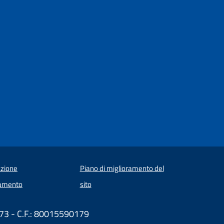
zione
Piano di miglioramento del
amento
sito
173 - C.F.: 80015590179