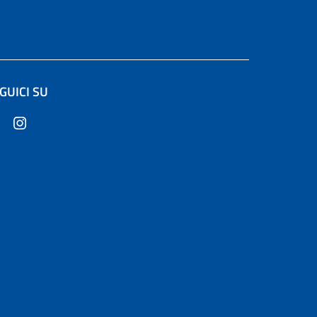
GUICI SU
in un'altra scheda).