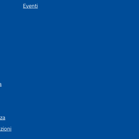
Eventi
a
nza
nzioni