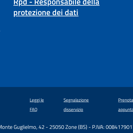
Rpd - Responsabile della
protezione dei dati
a
Leggi le
Segnalazione
Prenota
 in un'altra scheda).
FAQ
disservizio
appunt
Monte Guglielmo, 42 - 25050 Zone (BS) - P.IVA: 00841790